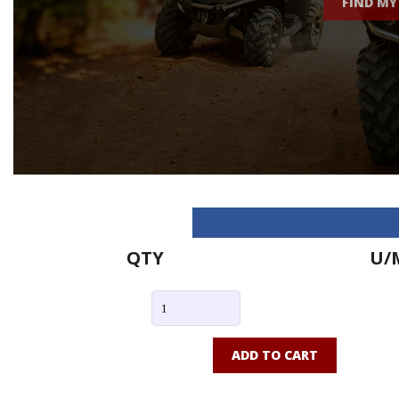
FIND MY
QTY
U/
ADD TO CART