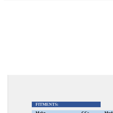
FITMENTS:
Make
CCs
Mod