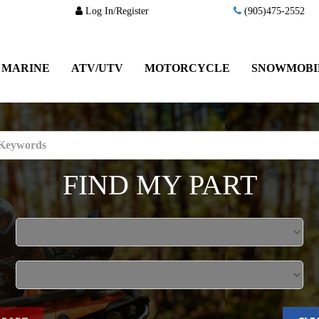
Log In/Register
(905)475-2552
MARINE
ATV/UTV
MOTORCYCLE
SNOWMOBI
FIND MY PART