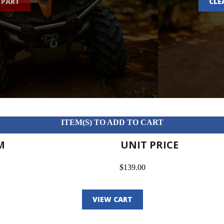
 PART
CLE
ITEM(S) TO ADD TO CART
M
UNIT PRICE
$139.00
VIEW CART